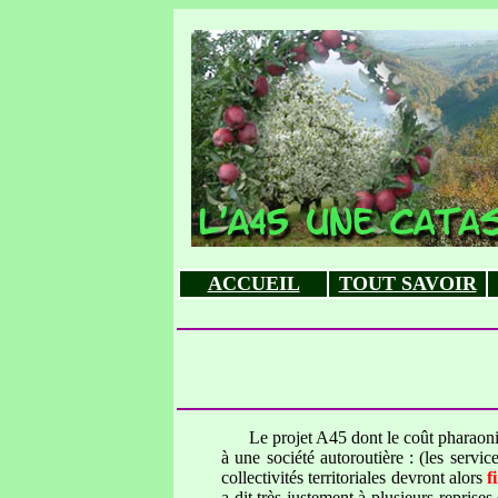
ACCUEIL
TOUT SAVOIR
Le projet A45 dont le coût pharaoniq
à une société autoroutière : (les service
collectivités territoriales devront alors
f
a dit très justement à plusieurs reprise