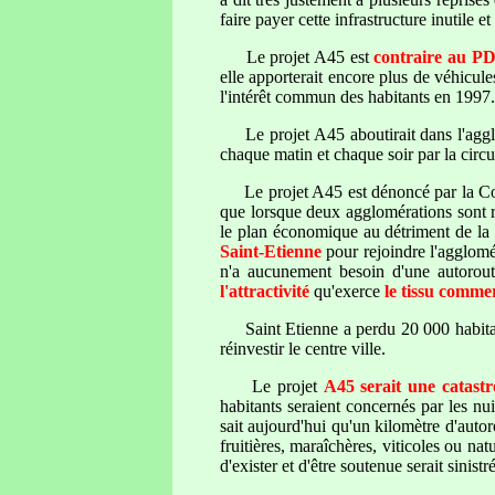
faire payer cette infrastructure inutile 
Le projet A45 est
contraire au P
elle apporterait encore plus de véhicule
l'intérêt commun des habitants en 1997.
Le projet A45 aboutirait dans l'aggl
chaque matin et chaque soir par la circu
Le projet A45 est dénoncé par la Cour
que lorsque deux agglomérations sont re
le plan économique au détriment de la 
Saint-Etienne
pour rejoindre l'agglomé
n'a aucunement besoin d'une autoroute
l'attractivité
qu'exerce
le tissu comme
Saint Etienne a perdu 20 000 habita
réinvestir le centre ville.
Le projet
A45 serait une catast
habitants seraient concernés par les nu
sait aujourd'hui qu'un kilomètre d'autor
fruitières, maraîchères, viticoles ou nat
d'exister et d'être soutenue serait sini