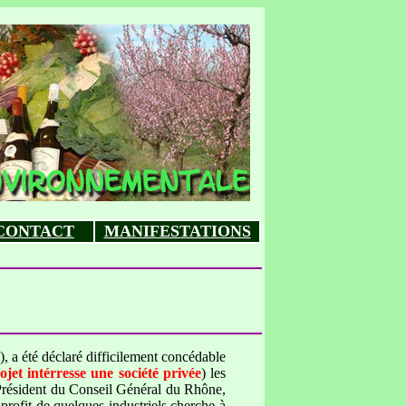
CONTACT
MANIFESTATIONS
.), a été déclaré difficilement concédable
t intérresse une société privée
) les
Président du Conseil Général du Rhône,
 profit de quelques industriels cherche à