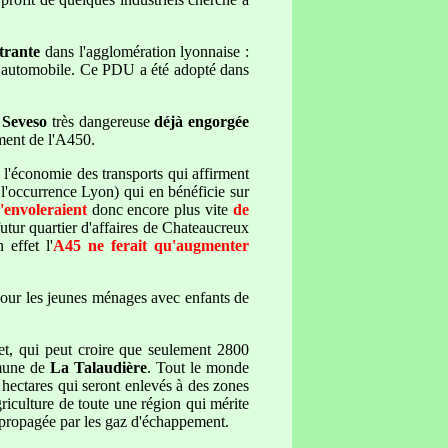
trante
dans l'agglomération lyonnaise :
n automobile. Ce PDU a été adopté dans
 Seveso
très dangereuse
déjà engorgée
ement de l'A450.
'économie des transports qui affirment
 l'occurrence Lyon) qui en bénéficie sur
s'envoleraient
donc encore plus vite
de
utur quartier d'affaires de Chateaucreux
effet l'
A45 ne ferait qu'augmenter
 pour les jeunes ménages avec enfants de
et, qui peut croire que seulement 2800
mune de
La Talaudière
. Tout le monde
0 hectares qui seront enlevés à des zones
agriculture de toute une région qui mérite
on propagée par les gaz d'échappement.