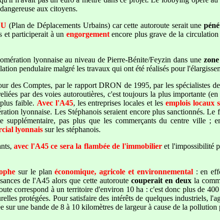
et dangereuse aux citoyens.
DU
(Plan de Déplacements Urbains) car cette autoroute serait une
péné
s et participerait à un
engorgement
encore plus grave de la circulatio
omération lyonnaise au niveau de Pierre-Bénite/Feyzin dans une
zone
lation pendulaire malgré les travaux qui ont été réalisés pour l'élargiss
 des Comptes, par le rapport DRON de 1995, par les spécialistes de l
liées par des voies autoroutières, c'est toujours la plus importante (en
plus faible.
Avec l'A45
, les entreprises locales et les
emplois locaux
ration lyonnaise. Les Stéphanois seraient encore plus sanctionnés. Le f
 supplémentaire, pas plus que les commerçants du centre ville ; en 
rcial lyonnais
sur les stéphanois.
nts,
avec l'A45 ce sera la flambée de l'immobilier
et l'impossibilité
rophe
sur le plan
économique, agricole et environnemental
: en eff
isances de l'A45 alors que cette autoroute
couperait en deux
la com
oute correspond à un territoire d'environ 10 ha : c'est donc plus de 40
urelles protégées. Pour satisfaire des intérêts de quelques industriels, l'
strée sur une bande de 8 à 10 kilomètres de largeur à cause de la polluti