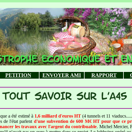
PETITION
ENVOYER AMI
RAPPORT
ue a été estimé à
1,6 milliard d'euros HT
(4 tunnels et 11 viaducs....
s de l'état parlent
d'une
subvention de 600 M€ HT pour que ce proje
inancer les travaux avec l'argent du contribuable
. Michel Mercier, 
s qu'il n'avait pas un euro à mettre dans ce projet. Le lobbying opéré au