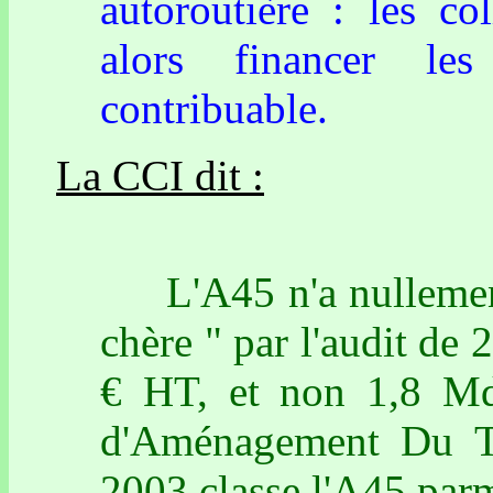
autoroutière : les coll
alors financer le
contribuable.
La CCI dit :
L'A45 n'a nullement é
chère " par l'audit de
€ HT, et non 1,8 Md 
d'Aménagement Du Te
2003 classe l'A45 parmi